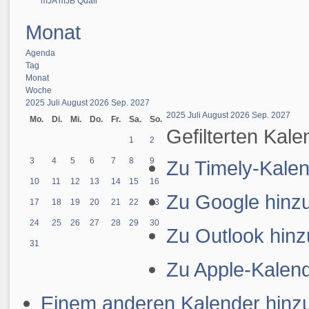
mJA
mJB
Quali
Monat
Agenda
Tag
Monat
Woche
2025
Juli
August 2026
Sep.
2027
2025
Juli
August 2026
Sep.
2027
Mo.
Di.
Mi.
Do.
Fr.
Sa.
So.
Gefilterten Kal
1
2
3
4
5
6
7
8
9
Zu Timely-Kalen
10
11
12
13
14
15
16
Zu Google hinz
17
18
19
20
21
22
23
24
25
26
27
28
29
30
Zu Outlook hin
31
Zu Apple-Kalen
Einem anderen Kalender hinz