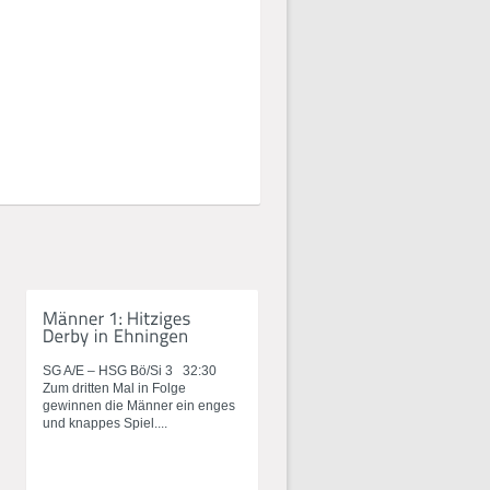
SG A/E – HSG Bö/Si 3 32:30
Zum dritten Mal in Folge
gewinnen die Männer ein enges
und knappes Spiel....