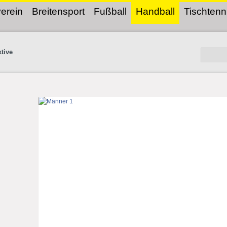
erein
Breitensport
Fußball
Handball
Tischtenn
tive