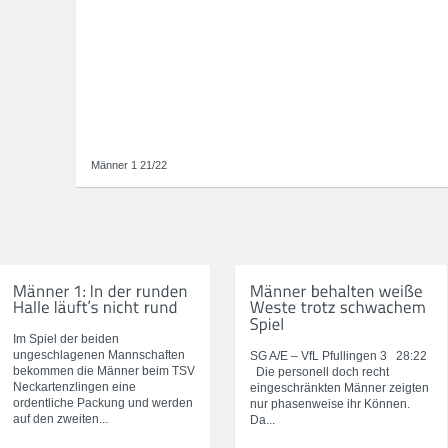
Männer 1 21/22
Im Spiel der beiden
ungeschlagenen Mannschaften
SG A/E – VfL Pfullingen 3 28:22
bekommen die Männer beim TSV
Die personell doch recht
Neckartenzlingen eine
eingeschränkten Männer zeigten
ordentliche Packung und werden
nur phasenweise ihr Können.
auf den zweiten...
Da...