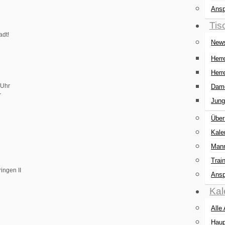
Ansp
Tis
adt!
New
Herr
Herr
 Uhr
Dam
r
Jung
Über
Kale
Mann
Trai
ingen II
Ansp
Kal
Alle
Haup