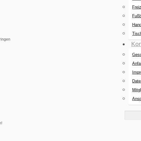
Freiz
Fußb
Hand
Tisc
ringen
Kon
Gesc
Anfa
Imp
Date
Mitg
Ansp
n!