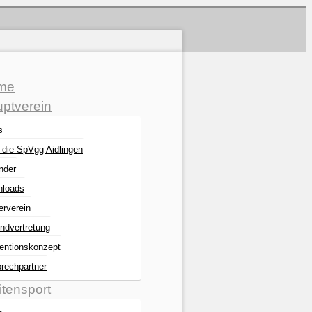
me
ptverein
s
 die SpVgg Aidlingen
nder
loads
erverein
ndvertretung
entionskonzept
rechpartner
itensport