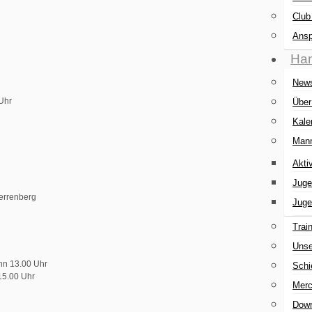
Club
Ansp
Han
New
 Uhr
Über
Kale
Mann
Akti
Juge
errenberg
Juge
Trai
Unse
nn 13.00 Uhr
Schi
15.00 Uhr
Merc
Down