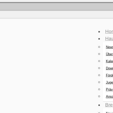
Ho
Hau
New
Über
Kale
Down
Förd
Juge
Präv
Ansp
Bre