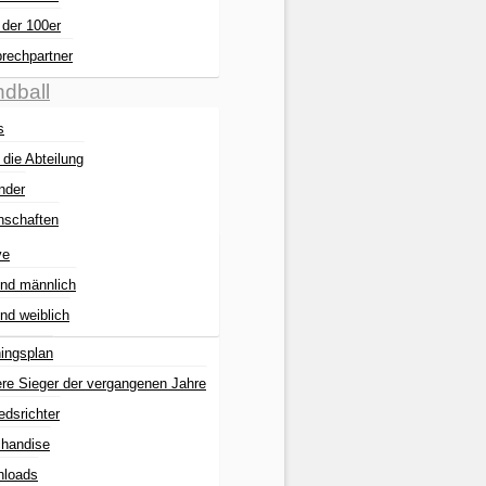
 der 100er
rechpartner
dball
s
 die Abteilung
nder
schaften
ve
nd männlich
nd weiblich
ningsplan
re Sieger der vergangenen Jahre
edsrichter
handise
loads