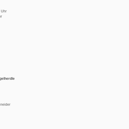
0 Uhr
hr
gelherdle
hneider