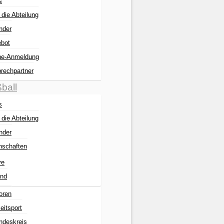
s
 die Abteilung
nder
bot
ne-Anmeldung
rechpartner
ball
s
 die Abteilung
nder
schaften
ve
nd
oren
eitsport
ndeskreis