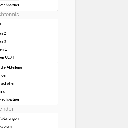
rechpartner
chtennis
s
en 2
en 3
en 1
en U18 I
 die Abteilung
nder
schaften
ning
rechpartner
ender
 Abteilungen
tverein