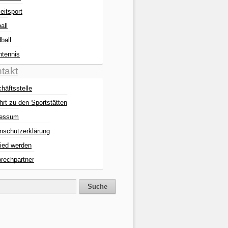
eitsport
all
ball
htennis
takt
häftsstelle
hrt zu den Sportstätten
ressum
nschutzerklärung
lied werden
rechpartner