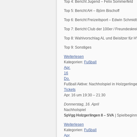
Top 4: Bericht Jugend – Felix Sommerfeld
Top 5: Bericht AH – Björn Bischoff
Top 6: Bericht Freizeitsport – Edwin Schmidt
Top 7: Bericht Club der 100er / Freundeskre
Top 8: Wahlvorschlag AL und Beisitzer für H
Top 9: Sonstiges
Weiterlesen
Kategorien:
Fußball
Apr.
16
Do.
Fußball Aktive: Nachholspiel in Holzgerling
Tickets
Apr. 16 um 19:30 – 21:30
Donnerstag, 16. April
Nachholspiel
SpVgg Holzgerlingen II – SVA
| Spielbegin
Weiterlesen
Kategorien:
Fußball
Apr.