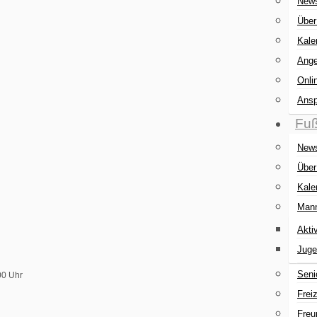
New
Über
Kale
Ange
Onli
Ansp
Fuß
New
Über
Kale
Mann
Akti
Juge
Seni
00 Uhr
Freiz
Freu