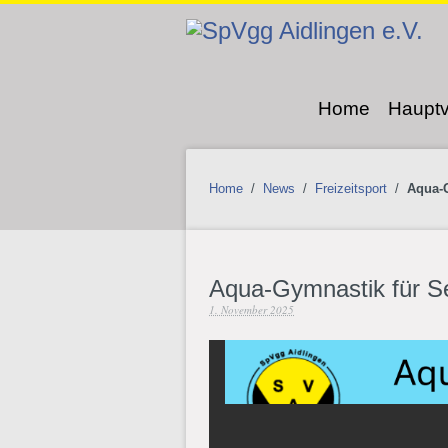
Home
Hauptv
Home
/
News
/
Freizeitsport
/
Aqua-G
Aqua-Gymnastik für S
1. November 2025