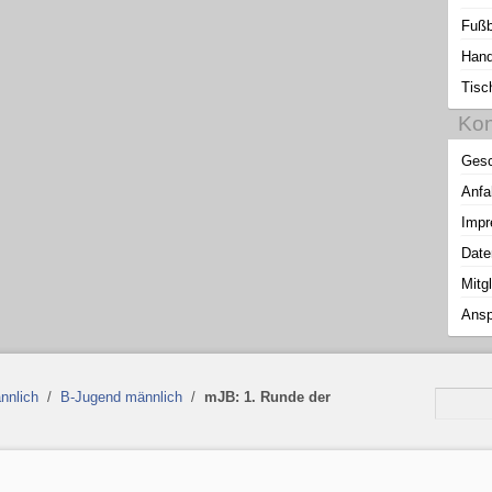
Fußb
Hand
Tisc
Kon
Gesc
Anfa
Imp
Date
Mitg
Ansp
nnlich
/
B-Jugend männlich
/
mJB: 1. Runde der