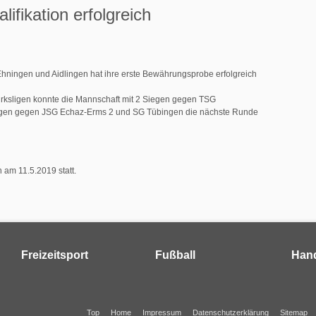
ifikation erfolgreich
ningen und Aidlingen hat ihre erste Bewährungsprobe erfolgreich
ezirksligen konnte die Mannschaft mit 2 Siegen gegen TSG
lagen gegen JSG Echaz-Erms 2 und SG Tübingen die nächste Runde
h am 11.5.2019 statt.
Freizeitsport
Fußball
Hand
Top
Home
Impressum
Datenschutzerklärung
Sitemap