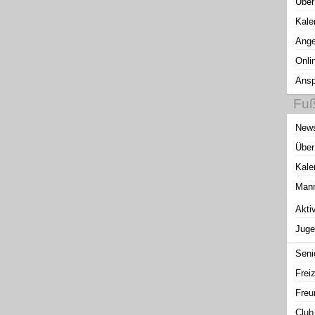
Über
Kale
Ange
Onli
Ansp
Fuß
New
Über
Kale
Mann
Akti
Juge
Seni
Freiz
Freu
Club