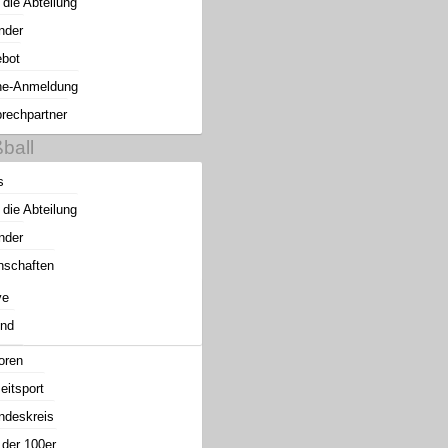
 die Abteilung
nder
bot
ne-Anmeldung
rechpartner
ball
s
 die Abteilung
nder
schaften
ve
nd
oren
eitsport
ndeskreis
 der 100er