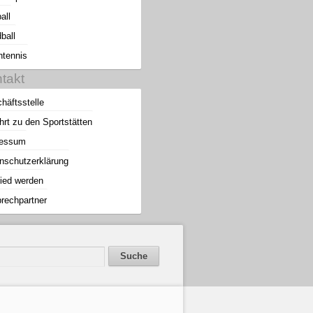
all
ball
htennis
takt
häftsstelle
hrt zu den Sportstätten
ressum
nschutzerklärung
lied werden
rechpartner