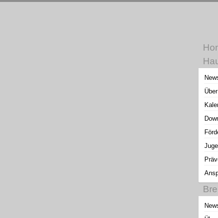
Ho
Hau
New
Über
Kale
Down
Förd
Juge
Präv
Ansp
Bre
New