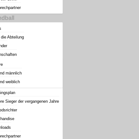
rechpartner
dball
s
 die Abteilung
nder
schaften
ve
nd männlich
nd weiblich
ningsplan
re Sieger der vergangenen Jahre
edsrichter
handise
loads
rechpartner