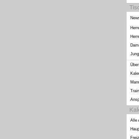
Tis
New
Herr
Herr
Dam
Jung
Über
Kale
Mann
Trai
Ansp
Kal
Alle
Haup
Freiz