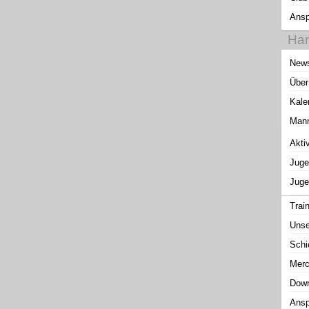
Ansp
Han
New
Über
Kale
Mann
Akti
Juge
Juge
Trai
Unse
Schi
Merc
Down
Ansp