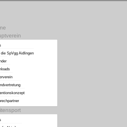
me
ptverein
s
 die SpVgg Aidlingen
nder
loads
erverein
ndvertretung
entionskonzept
rechpartner
itensport
s