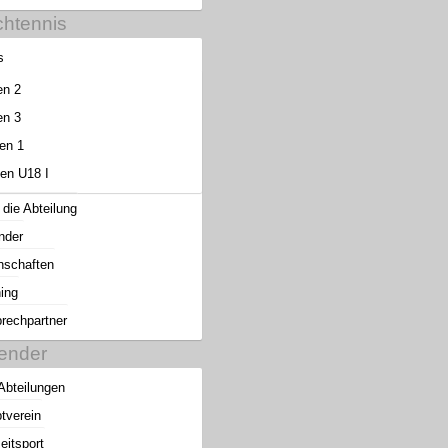
chtennis
s
en 2
en 3
en 1
en U18 I
 die Abteilung
nder
schaften
ning
rechpartner
ender
 Abteilungen
tverein
eitsport