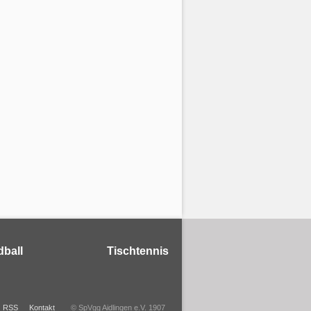
ball
Tischtennis
RSS
Kontakt
© SpVgg Aidlingen e.V. 1907