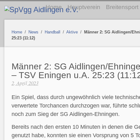
Home
Hauptverein
Breitensport
Home
/
News
/
Handball
/
Aktive
/
Männer 2: SG Aidlingen/Ehn
25:23 (11:12)
Männer 2: SG Aidlingen/Ehning
– TSV Eningen u.A. 25:23 (11:1
2. April 2023
Ein Spiel, dass durch ungewöhnlich viele technisch
verwertete Torchancen durchzogen war, führte schl
noch zum Sieg der SG Aidlingen-Ehningen.
Bereits nach den ersten 10 Minuten in denen die G
genutzt habe, konnten sie einen Vorsprung von 5 T