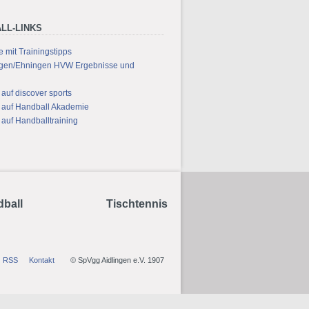
LL-LINKS
 mit Trainingstipps
ngen/Ehningen HVW Ergebnisse und
 auf discover sports
s auf Handball Akademie
 auf Handballtraining
ball
Tischtennis
RSS
Kontakt
© SpVgg Aidlingen e.V. 1907