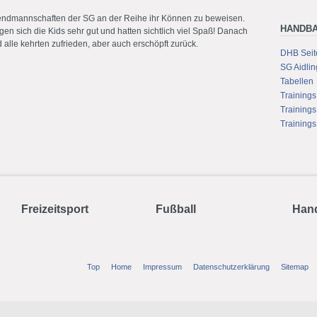
endmannschaften der SG an der Reihe ihr Können zu beweisen.
HANDBA
gen sich die Kids sehr gut und hatten sichtlich viel Spaß! Danach
lle kehrten zufrieden, aber auch erschöpft zurück.
DHB Seite
SG Aidli
Tabellen
Trainings
Training
Trainings
Freizeitsport
Fußball
Hand
Top
Home
Impressum
Datenschutzerklärung
Sitemap