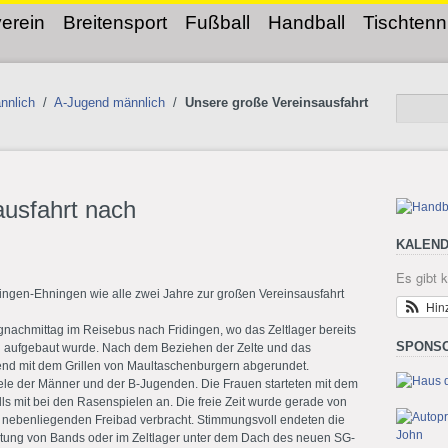
erein
Breitensport
Fußball
Handball
Tischtenn
nnlich
/
A-Jugend männlich
/
Unsere große Vereinsausfahrt
usfahrt nach
KALEND
Es gibt 
lingen-Ehningen wie alle zwei Jahre zur großen Vereinsausfahrt
Hin
agnachmittag im Reisebus nach Fridingen, wo das Zeltlager bereits
SPONS
n aufgebaut wurde. Nach dem Beziehen der Zelte und das
end mit dem Grillen von Maultaschenburgern abgerundet.
le der Männer und der B-Jugenden. Die Frauen starteten mit dem
ls mit bei den Rasenspielen an. Die freie Zeit wurde gerade von
 nebenliegenden Freibad verbracht. Stimmungsvoll endeten die
eitung von Bands oder im Zeltlager unter dem Dach des neuen SG-