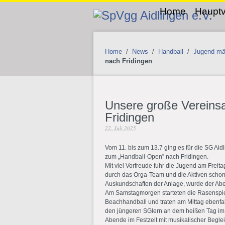
Home
Hauptv
Home
/
News
/
Handball
/
Jugend mä
nach Fridingen
Unsere große Vereinsa
Fridingen
22. Juli 2025
Vom 11. bis zum 13.7 ging es für die SG Aid
zum „Handball-Open” nach Fridingen.
Mit viel Vorfreude fuhr die Jugend am Freit
durch das Orga-Team und die Aktiven scho
Auskundschaften der Anlage, wurde der Ab
Am Samstagmorgen starteten die Rasenspie
Beachhandball und traten am Mittag ebenfal
den jüngeren SGlern an dem heißen Tag im
Abende im Festzelt mit musikalischer Begl