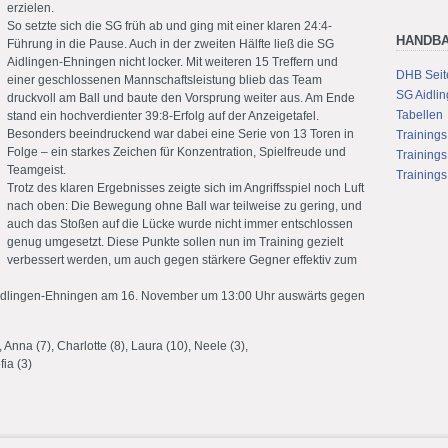
erzielen.
So setzte sich die SG früh ab und ging mit einer klaren 24:4-
HANDBA
Führung in die Pause. Auch in der zweiten Hälfte ließ die SG
Aidlingen-Ehningen nicht locker. Mit weiteren 15 Treffern und
DHB Seite
einer geschlossenen Mannschaftsleistung blieb das Team
SG Aidli
druckvoll am Ball und baute den Vorsprung weiter aus. Am Ende
Tabellen
stand ein hochverdienter 39:8-Erfolg auf der Anzeigetafel.
Besonders beeindruckend war dabei eine Serie von 13 Toren in
Trainings
Folge – ein starkes Zeichen für Konzentration, Spielfreude und
Training
Teamgeist.
Trainings
Trotz des klaren Ergebnisses zeigte sich im Angriffsspiel noch Luft
nach oben: Die Bewegung ohne Ball war teilweise zu gering, und
auch das Stoßen auf die Lücke wurde nicht immer entschlossen
genug umgesetzt. Diese Punkte sollen nun im Training gezielt
verbessert werden, um auch gegen stärkere Gegner effektiv zum
SG Aidlingen-Ehningen am 16. November um 13:00 Uhr auswärts gegen
, Anna (7), Charlotte (8), Laura (10), Neele (3),
fia (3)