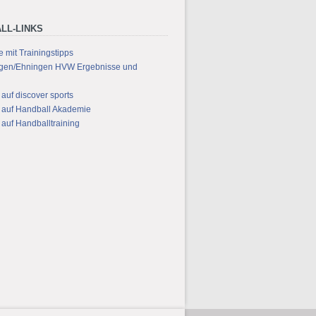
LL-LINKS
 mit Trainingstipps
ngen/Ehningen HVW Ergebnisse und
 auf discover sports
s auf Handball Akademie
 auf Handballtraining