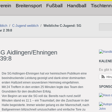
erein
Breitensport
Fußball
Handball
Tischtenn
blich
/
C-Jugend weiblich
/
Weibliche C-Jugend: SG
r 2 39:8
SG Aidlingen/Ehningen
 39:8
KALEND
Es gibt 
Die SG Aidlingen-Ehningen hat vor heimischem Publikum eine
Hin
beeindruckende Leistung gezeigt und dank einer dominanten
ersten Halbzeit einen souveränen Heimsieg eingefahren.
SPONS
Mit 24 Treffern in den ersten 25 Minuten legte das Team den
Grundstein für den deutlichen Erfolg.
Von Beginn an war die SG voll da: Bereits nach rund zwölf
Minuten stand es 11:1 – ein Traumstart, der die Zuschauer in der
Halle begeisterte. Immer wieder gelang es der Mannschaft, nach
Ballgewinnen blitzschnell umzuschalten und einfache Tore zu