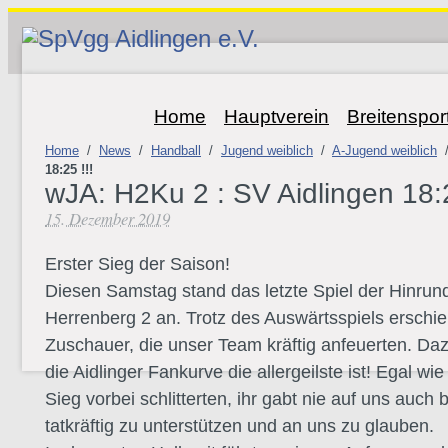
Home
Hauptverein
Breitenspor
Home
/
News
/
Handball
/
Jugend weiblich
/
A-Jugend weiblich
18:25 !!!
wJA: H2Ku 2 : SV Aidlingen 18:2
15. Dezember 2019
Erster Sieg der Saison!
Diesen Samstag stand das letzte Spiel der Hinru
Herrenberg 2 an. Trotz des Auswärtsspiels erschi
Zuschauer, die unser Team kräftig anfeuerten. D
die Aidlinger Fankurve die allergeilste ist! Egal wi
Sieg vorbei schlitterten, ihr gabt nie auf uns auc
tatkräftig zu unterstützen und an uns zu glauben.