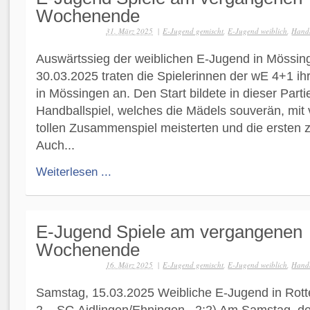
Wochenende
31. März 2025
|
E-Jugend gemischt
,
E-Jugend weiblich
,
Hand
Auswärtssieg der weiblichen E-Jugend in Mössi
30.03.2025 traten die Spielerinnen der wE 4+1 ihr
in Mössingen an. Den Start bildete in dieser Part
Handballspiel, welches die Mädels souverän, mit 
tollen Zusammenspiel meisterten und die ersten z
Auch...
Weiterlesen ...
E-Jugend Spiele am vergangenen
Wochenende
16. März 2025
|
E-Jugend gemischt
,
E-Jugend weiblich
,
Hand
Samstag, 15.03.2025 Weibliche E-Jugend in Rot
2 – SG Aidlingen/Ehningen 2:2) Am Samstag, den