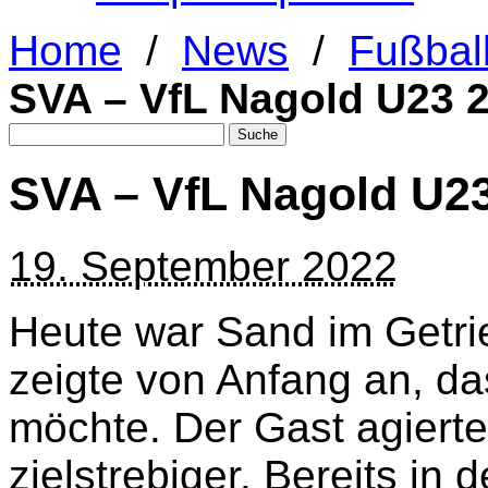
Home
/
News
/
Fußbal
SVA – VfL Nagold U23 2
SVA – VfL Nagold U23
19. September 2022
Heute war Sand im Getri
zeigte von Anfang an, d
möchte. Der Gast agierte
zielstrebiger. Bereits in 