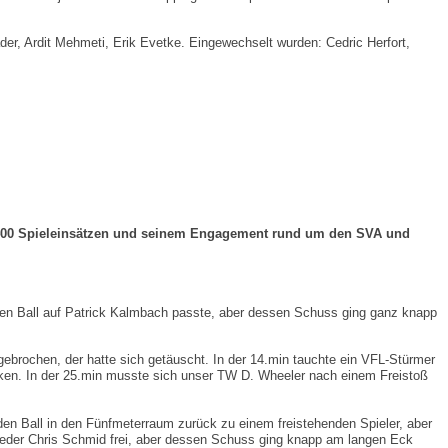
der, Ardit Mehmeti, Erik Evetke. Eingewechselt wurden: Cedric Herfort,
en 400 Spieleinsätzen und seinem Engagement rund um den SVA und
ß den Ball auf Patrick Kalmbach passte, aber dessen Schuss ging ganz knapp
 gebrochen, der hatte sich getäuscht. In der 14.min tauchte ein VFL-Stürmer
nken. In der 25.min musste sich unser TW D. Wheeler nach einem Freistoß
 den Ball in den Fünfmeterraum zurück zu einem freistehenden Spieler, aber
wieder Chris Schmid frei, aber dessen Schuss ging knapp am langen Eck