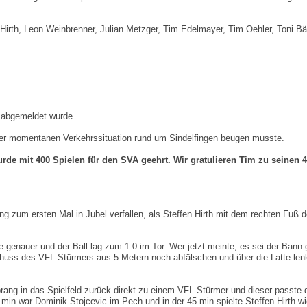
Hirth, Leon Weinbrenner, Julian Metzger, Tim Edelmayer, Tim Oehler, Toni Bä
 abgemeldet wurde.
 der momentanen Verkehrssituation rund um Sindelfingen beugen musste.
urde mit 400 Spielen für den SVA geehrt. Wir gratulieren Tim zu sein
hang zum ersten Mal in Jubel verfallen, als Steffen Hirth mit dem rechten Fu
te genauer und der Ball lag zum 1:0 im Tor. Wer jetzt meinte, es sei der Bann
Schuss des VFL-Stürmers aus 5 Metern noch abfälschen und über die Latte le
sprang in das Spielfeld zurück direkt zu einem VFL-Stürmer und dieser passte
min war Dominik Stojcevic im Pech und in der 45.min spielte Steffen Hirth 