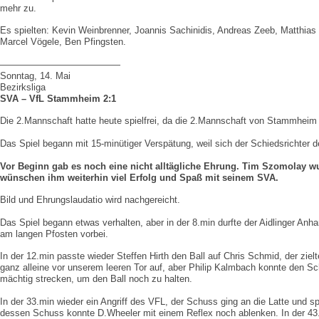
mehr zu.
Es spielten: Kevin Weinbrenner, Joannis Sachinidis, Andreas Zeeb, Matthias 
Marcel Vögele, Ben Pfingsten.
—————————————
Sonntag, 14. Mai
Bezirksliga
SVA – VfL Stammheim 2:1
Die 2.Mannschaft hatte heute spielfrei, da die 2.Mannschaft von Stammheim
Das Spiel begann mit 15-minütiger Verspätung, weil sich der Schiedsrichter
Vor Beginn gab es noch eine nicht alltägliche Ehrung. Tim Szomolay w
wünschen ihm weiterhin viel Erfolg und Spaß mit seinem SVA.
Bild und Ehrungslaudatio wird nachgereicht.
Das Spiel begann etwas verhalten, aber in der 8.min durfte der Aidlinger An
am langen Pfosten vorbei.
In der 12.min passte wieder Steffen Hirth den Ball auf Chris Schmid, der ziel
ganz alleine vor unserem leeren Tor auf, aber Philip Kalmbach konnte den 
mächtig strecken, um den Ball noch zu halten.
In der 33.min wieder ein Angriff des VFL, der Schuss ging an die Latte und 
dessen Schuss konnte D.Wheeler mit einem Reflex noch ablenken. In der 43.