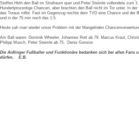
Steffen Hirth den Ball im Strafraum quer und Peter Steimle vollendete zum 
Hundertprozentige Chancen, aber brachten den Ball nicht im Tor unter. In de
das Toraus rollte. Fast im Gegenzug reichte dem TVD eine Chance und der Ball
und in der 75.min noch das 1:5.
Heute sah man wieder unser Problem mit der Mangelnden Chancenverwertung, 
Am Ball waren: Dominik Wheeler, Johannes Rott ab 79. Marcus Kraut, Christia
Philipp Musch, Peter Steimle ab 75. ´Denis Gonsior.
Die Aidlinger Fußballer und Funktionäre bedanken sich bei allen Fans 
dürfen. E.B.