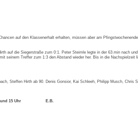
 Chancen auf den Klassenerhalt erhalten, müssen aber am Pfingstwochenend
rth auf die Siegerstraße zum 0:1. Peter Steimle legte in der 63.min nach und 
mle mit seinem Treffer zum 1:3 den Abstand wieder her. Bis in die Nachspielzei
ach, Steffen Hirth ab 90. Denis Gonsior, Kai Schleeh, Philipp Musch, Chris S
eginn 13 und 15 Uhr E.B.