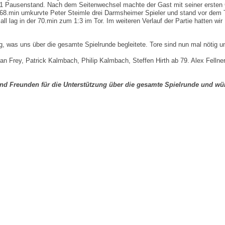
1:1 Pausenstand. Nach dem Seitenwechsel machte der Gast mit seiner ersten 
r 68.min umkurvte Peter Steimle drei Darmsheimer Spieler und stand vor dem T
 lag in der 70.min zum 1:3 im Tor. Im weiteren Verlauf der Partie hatten wir
was uns über die gesamte Spielrunde begleitete. Tore sind nun mal nötig u
n Frey, Patrick Kalmbach, Philip Kalmbach, Steffen Hirth ab 79. Alex Fellner
und Freunden für die Unterstützung über die gesamte Spielrunde und wür